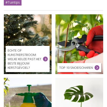
#Tuintips
ECHTE OF
KUNSTKERSTBOOM:
WELKE KEUZE PAST HET
BESTE BIJ JOUW
KERSTGEVOEL?
TOP 10 SNOEISCHAREN