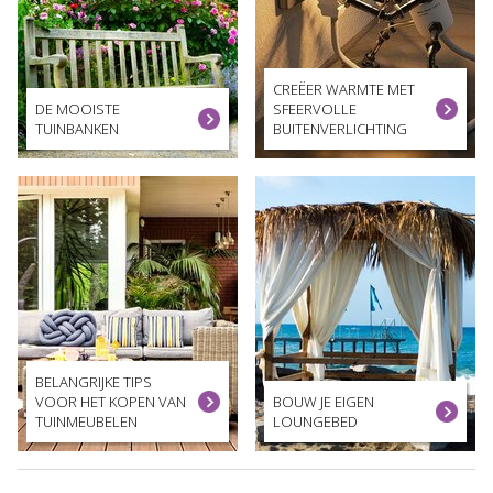
CREËER WARMTE MET
DE MOOISTE
SFEERVOLLE
TUINBANKEN
BUITENVERLICHTING
BELANGRIJKE TIPS
VOOR HET KOPEN VAN
BOUW JE EIGEN
TUINMEUBELEN
LOUNGEBED