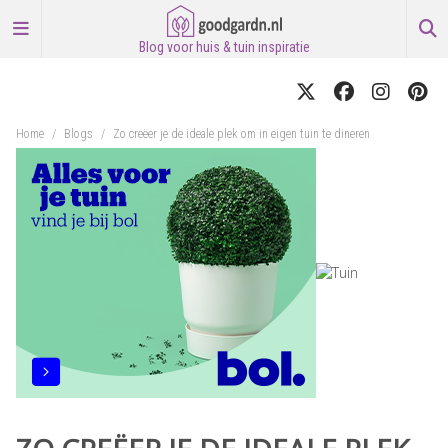
Blog voor huis & tuin inspiratie
Home
/
Blogs
/
Zo creëer je de ideale plek om in eigen tuin te dineren