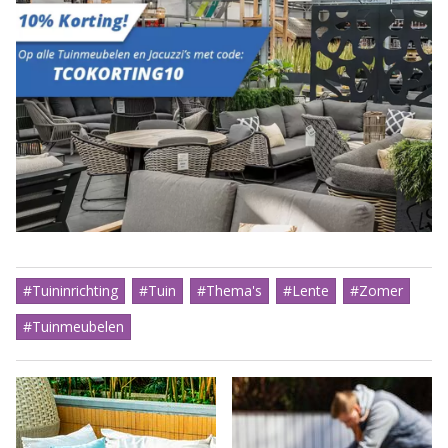
#Tuininrichting
#Tuin
#Thema's
#Lente
#Zomer
#Tuinmeubelen