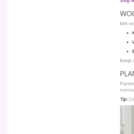
Shop w
WOO
Met wo
Bekijk
PLA
Plante
monste
Tip:
Com