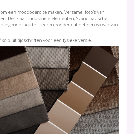
lim om een moodboard te maken. Verzamel foto’s van
eken. Denk aan industriële elementen, Scandinavische
angende look te creëren zonder dat het een wirwar van
knip uit tijdschriften voor een fysieke versie.