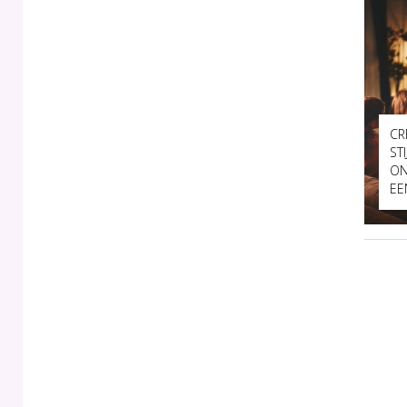
CR
ST
ON
EE