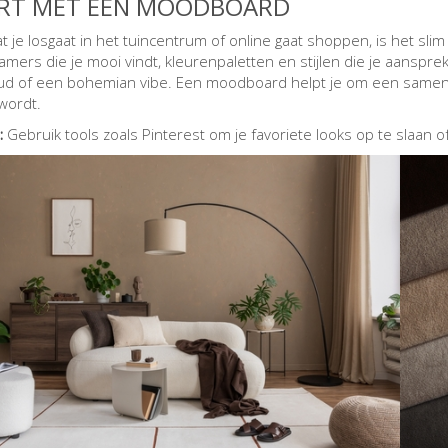
RT MET EEN MOODBOARD
t je losgaat in het tuincentrum of online gaat shoppen, is het s
mers die je mooi vindt, kleurenpaletten en stijlen die je aanspr
d of een bohemian vibe. Een moodboard helpt je om een samenh
 wordt.
:
Gebruik tools zoals Pinterest om je favoriete looks op te slaan of 