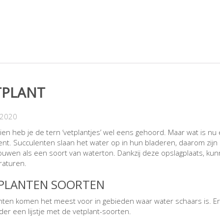
TPLANT
-2020
ien heb je de tern ‘vetplantjes’ wel eens gehoord. Maar wat is nu 
nt. Succulenten slaan het water op in hun bladeren, daarom zijn de
uwen als een soort van waterton. Dankzij deze opslagplaats, ku
raturen.
PLANTEN SOORTEN
nten komen het meest voor in gebieden waar water schaars is. Er
der een lijstje met de vetplant-soorten.