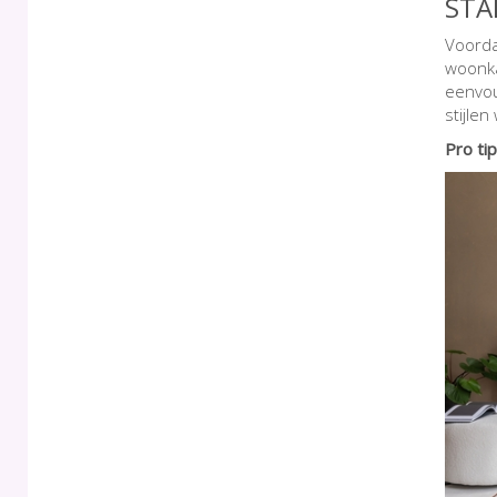
STA
Voorda
woonka
eenvou
stijlen
Pro tip