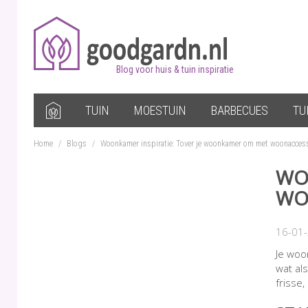
Blog voor huis & tuin inspiratie
TUIN
MOESTUIN
BARBECUES
TU
Home
/
Blogs
/
Woonkamer inspiratie: Tover je woonkamer om met woonaccess
WO
WO
16-01
Je woo
wat al
frisse