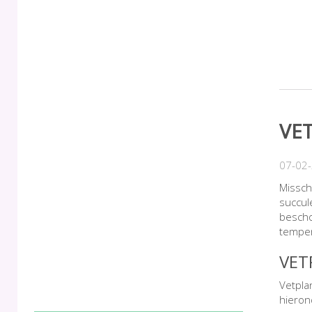
VE
07-02
Missch
succule
bescho
tempe
VET
Vetpla
hieron