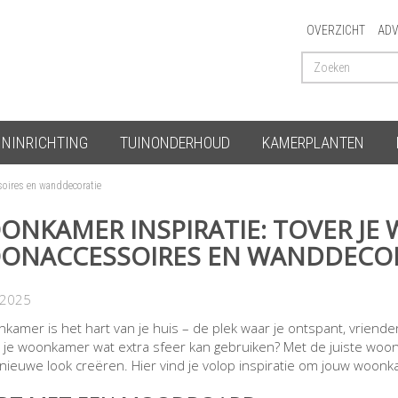
OVERZICHT
ADV
ININRICHTING
TUINONDERHOUD
KAMERPLANTEN
oires en wanddecoratie
ONKAMER INSPIRATIE: TOVER J
ONACCESSOIRES EN WANDDECOR
-2025
nkamer is het hart van je huis – de plek waar je ontspant, vrienden
s je woonkamer wat extra sfeer kan gebruiken? Met de juiste wo
, nieuwe look creëren. Hier vind je volop inspiratie om jouw woonk