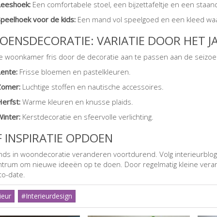
Leeshoek:
Een comfortabele stoel, een bijzettafeltje en een staan
Speelhoek voor de kids:
Een mand vol speelgoed en een kleed waa
ZOENSDECORATIE: VARIATIE DOOR HET J
e woonkamer fris door de decoratie aan te passen aan de seizo
Lente:
Frisse bloemen en pastelkleuren.
Zomer:
Luchtige stoffen en nautische accessoires.
erfst:
Warme kleuren en knusse plaids.
inter:
Kerstdecoratie en sfeervolle verlichting.
JF INSPIRATIE OPDOEN
nds in woondecoratie veranderen voortdurend. Volg interieurblog
ntrum om nieuwe ideeën op te doen. Door regelmatig kleine veran
to-date.
ieur
#Interieurdesign