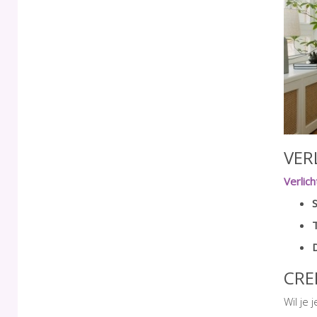
VER
Verlich
D
CRE
Wil je