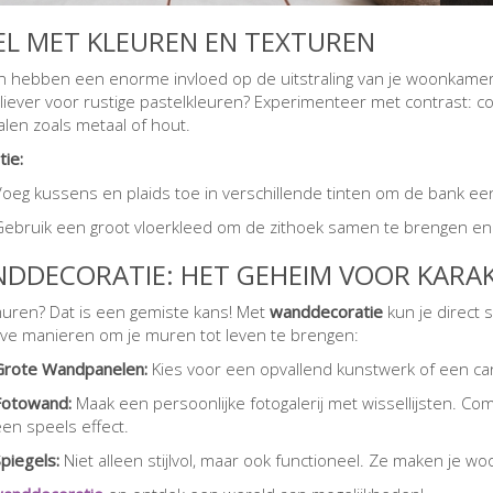
EL MET KLEUREN EN TEXTUREN
n hebben een enorme invloed op de uitstraling van je woonkamer. 
e liever voor rustige pastelkleuren? Experimenteer met contrast: 
alen zoals metaal of hout.
tie:
Voeg kussens en plaids toe in verschillende tinten om de bank ee
Gebruik een groot vloerkleed om de zithoek samen te brengen e
DDECORATIE: HET GEHEIM VOOR KARA
uren? Dat is een gemiste kans! Met
wanddecoratie
kun je direct 
eve manieren om je muren tot leven te brengen:
Grote Wandpanelen:
Kies voor een opvallend kunstwerk of een canva
Fotowand:
Maak een persoonlijke fotogalerij met wissellijsten. Co
en speels effect.
piegels:
Niet alleen stijlvol, maar ook functioneel. Ze maken je w