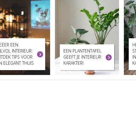
EËER EEN
H
IJLVOL INTERIEUR:
EEN PLANTENTAFEL
S
TDEK TIPS VOOR
GEEFT JE INTERIEUR
I
N ELEGANT THUIS
KARAKTER!
K