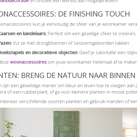
anddecoratie
en ontdek een wereld aan mogelijkheden!
NACCESSOIRES: DE FINISHING TOUCH
onaccessoires kun je eenvoudig de sfeer van je woonkamer verande
Kaarsen en kandelaars:
Perfect om een gezellige sfeer te creëren,
Vazen:
Vul ze met droogbloemen of seizoensgebonden takken.
Boekstapels en decoratieve objecten:
Geef je salontafel een stijlv
 deze
woonaccessoires
om jouw woonkamer helemaal af te maken
NTEN: BRENG DE NATUUR NAAR BINNEN
n zijn een geweldige manier om kleur en leven toe te voegen aan
ra of een rubberplant, of ga voor kleinere planten in mooie potten
bineer verschillende soorten planten en gebruik manden of ker