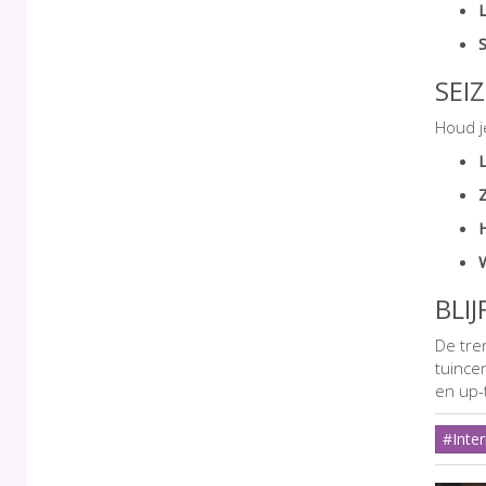
SEI
Houd j
H
W
BLI
De tre
tuince
en up-
#Inter