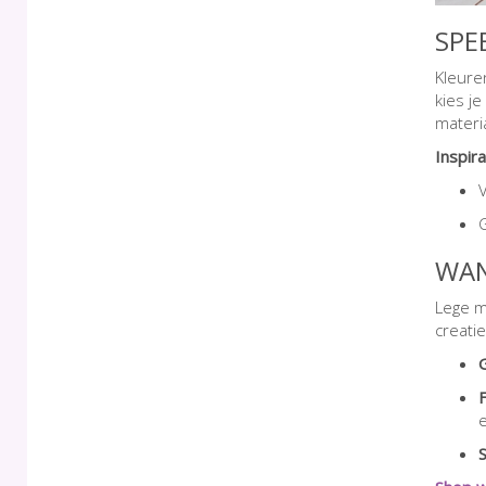
SPE
Kleure
kies j
materi
Inspira
WAN
Lege m
creati
e
S