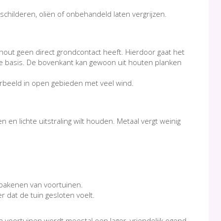
schilderen, oliën of onbehandeld laten vergrijzen.
 hout geen direct grondcontact heeft. Hierdoor gaat het
 basis. De bovenkant kan gewoon uit houten planken
jvoorbeeld in open gebieden met veel wind.
en lichte uitstraling wilt houden. Metaal vergt weinig
afbakenen van voortuinen.
 dat de tuin gesloten voelt.
n voortuinen wordt meestal een lager, vriendelijk ogend