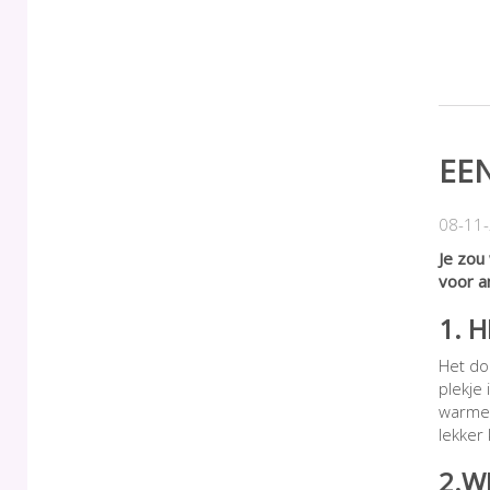
EE
08-11
Je zou
voor a
1. H
Het do
plekje
warme 
lekker
2.W