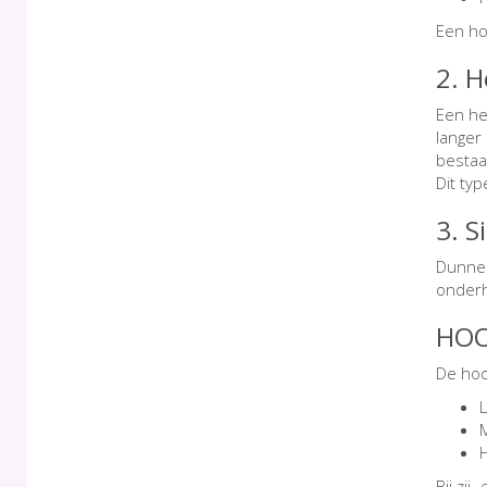
Een ho
2. 
Een he
langer
besta
Dit typ
3. 
Dunner
onderh
HOO
De hoo
L
Bij zi