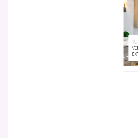
TU
VE
EX