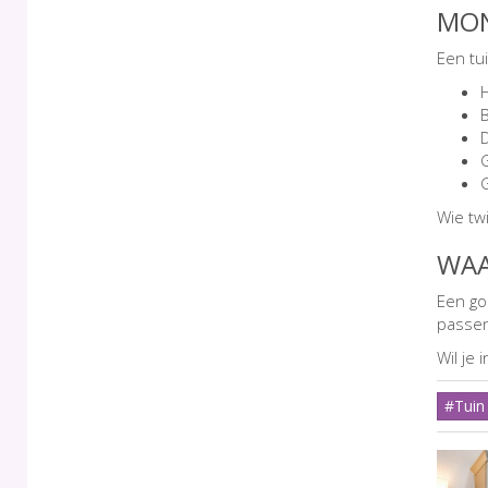
MON
Een tu
Wie tw
WAA
Een go
passen
Wil je 
#Tuin