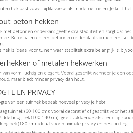
uten hek past zowel bij klassieke als moderne tuinen. Je kunt het 
Hout-beton hekken
k met betonnen onderkant geeft extra stabiliteit en zorgt dat het
 mee. Betonpalen en een betonnen onderplaat vormen een solide
an.
e hek is ideaal voor tuinen waar stabiliteit extra belangrijk is, bi
Sierhekken of metalen hekwerken
 van vorm, luchtig en elegant. Vooral geschikt wanneer je een open 
oud, maar biedt minder privacy dan hout.
GTE EN PRIVACY
gte van een tuinhek bepaalt hoeveel privacy je hebt.
aag tuinhek (60-100 cm): vooral decoratief of geschikt voor het 
Middelhoog hek (100-140 cm): geeft voldoende afscherming zonder
Hoog hek (180 cm): ideaal voor maximale privacy en beschutting.
j- en achtertuinen kiezen de meeste mensen voor hogere hekken. I