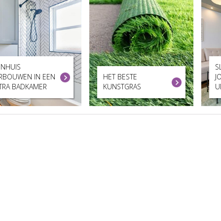
INHUIS
S
RBOUWEN IN EEN
HET BESTE
J
TRA BADKAMER
KUNSTGRAS
U