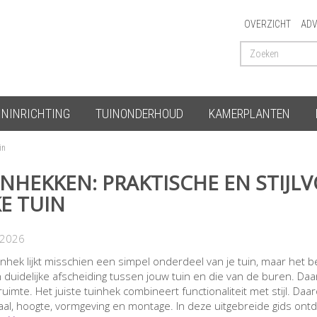
OVERZICHT
ADV
ININRICHTING
TUINONDERHOUD
KAMERPLANTEN
uin
INHEKKEN: PRAKTISCHE EN STIJL
KE TUIN
-2026
inhek lijkt misschien een simpel onderdeel van je tuin, maar het be
 duidelijke afscheiding tussen jouw tuin en die van de buren. Daarn
ruimte. Het juiste tuinhek combineert functionaliteit met stijl. D
aal, hoogte, vormgeving en montage. In deze uitgebreide gids ontde