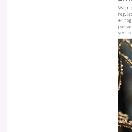
Wat ni
regula
er nog
passie
verkle