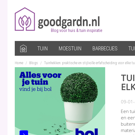
Blog voor huis & tuin inspiratie
TUIN
MOESTUIN
BARBECUES
TU
Home
/
Blogs
/
Tuinhekken: praktische en stijlvolle erfafscheiding voor elke t
TU
EL
09-01
Een tu
en een
buiten
materi