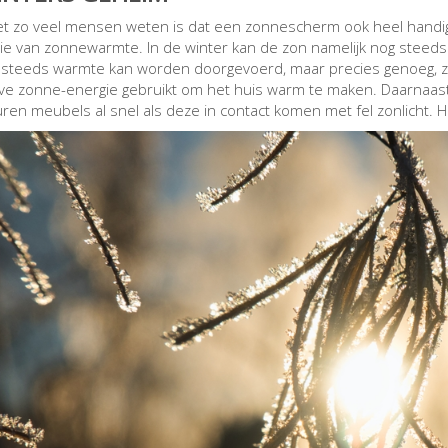
et zo veel mensen weten is dat een zonnescherm ook heel handig i
tie van zonnewarmte. In de winter kan de zon namelijk nog steeds e
 steeds warmte kan worden doorgevoerd, maar precies genoeg, z
ve zonne-energie gebruikt om het huis warm te maken. Daarnaast
uren meubels al snel als deze in contact komen met fel zonlicht. 