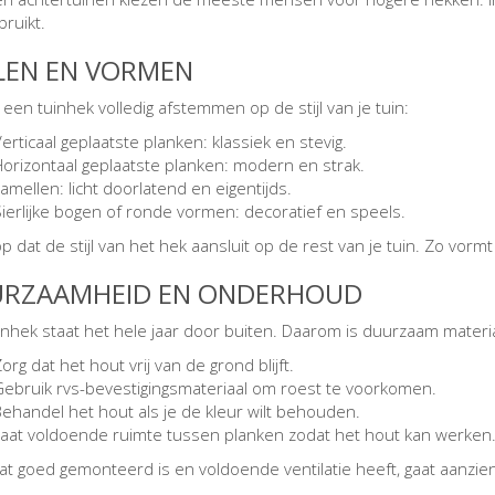
bruikt.
JLEN EN VORMEN
 een tuinhek volledig afstemmen op de stijl van je tuin:
erticaal geplaatste planken: klassiek en stevig.
Horizontaal geplaatste planken: modern en strak.
amellen: licht doorlatend en eigentijds.
ierlijke bogen of ronde vormen: decoratief en speels.
p dat de stijl van het hek aansluit op de rest van je tuin. Zo vorm
RZAAMHEID EN ONDERHOUD
inhek staat het hele jaar door buiten. Daarom is duurzaam materia
org dat het hout vrij van de grond blijft.
Gebruik rvs-bevestigingsmateriaal om roest te voorkomen.
Behandel het hout als je de kleur wilt behouden.
Laat voldoende ruimte tussen planken zodat het hout kan werken
at goed gemonteerd is en voldoende ventilatie heeft, gaat aanzien