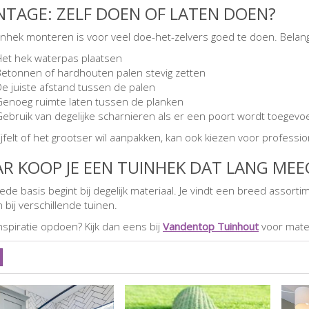
TAGE: ZELF DOEN OF LATEN DOEN?
inhek monteren is voor veel doe-het-zelvers goed te doen. Belang
Het hek waterpas plaatsen
Betonnen of hardhouten palen stevig zetten
De juiste afstand tussen de palen
Genoeg ruimte laten tussen de planken
Gebruik van degelijke scharnieren als er een poort wordt toegev
ijfelt of het grootser wil aanpakken, kan ook kiezen voor profess
R KOOP JE EEN TUINHEK DAT LANG ME
ede basis begint bij degelijk materiaal. Je vindt een breed assorti
 bij verschillende tuinen.
inspiratie opdoen? Kijk dan eens bij
Vandentop Tuinhout
voor mater