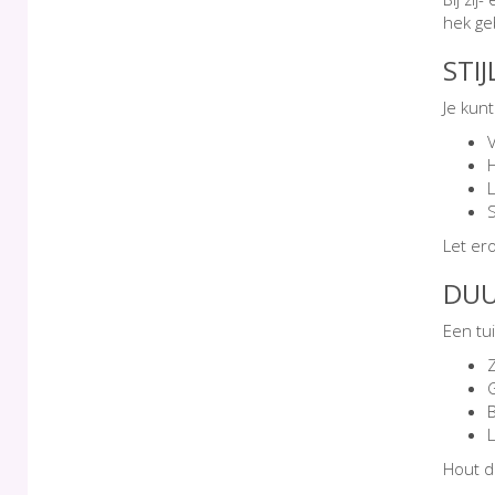
hek ge
STI
Je kunt
V
L
S
Let ero
DUU
Een tu
Z
Hout d