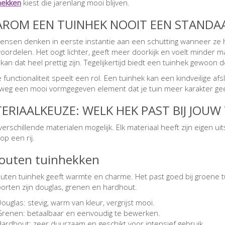
hekken
kiest die jarenlang mooi blijven.
ROM EEN TUINHEK NOOIT EEN STANDA
ensen denken in eerste instantie aan een schutting wanneer ze hu
voordelen. Het oogt lichter, geeft meer doorkijk en voelt minder m
kan dat heel prettig zijn. Tegelijkertijd biedt een tuinhek gewoon d
functionaliteit speelt een rol. Een tuinhek kan een kindveilige afsl
weg een mooi vormgegeven element dat je tuin meer karakter ge
ERIAALKEUZE: WELK HEK PAST BIJ JOUW
 verschillende materialen mogelijk. Elk materiaal heeft zijn eigen 
op een rij.
Houten tuinhekken
uten tuinhek geeft warmte en charme. Het past goed bij groene tui
orten zijn douglas, grenen en hardhout.
ouglas: stevig, warm van kleur, vergrijst mooi.
Grenen: betaalbaar en eenvoudig te bewerken.
Hardhout: zeer duurzaam en geschikt voor intensief gebruik.