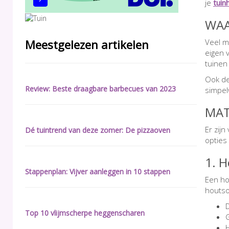
je
tuin
WAA
Veel m
Meestgelezen artikelen
eigen 
tuinen 
Ook de 
Review: Beste draagbare barbecues van 2023
simpel
MAT
Er zijn
Dé tuintrend van deze zomer: De pizzaoven
opties 
1. 
Stappenplan: Vijver aanleggen in 10 stappen
Een ho
houtso
D
Top 10 vlijmscherpe heggenscharen