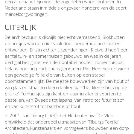
een alternatief zijn voor de zogeheten wooncontainer. In
Nederland staan inmiddels ongeveer honderd van dit soort
mantelzorgwoningen.
UITERLIJK
De architectuur is dikwijls niet echt verrassend. Blokhutten
en huisjes worden niet vaak door beroemde architecten
ontworpen. Er zijn echter uitzonderingen. Rietveld heeft een
aantal tuin- en zomerhuizen gebouwd en was in de jaren
dertig al bezig met een demontabel houten zomerhuis dat
helaas nooit in productie is genomen. Piet Hein Eek ontwierp
een geweldige follie die van buiten op een stapel
boomstammen lijkt. De meeste bouwwerken zijn van hout of
van glas en staal en doen denken aan ‘het kleine huis op de
prairie’. Tuinhuisjes zijn kant en klaar in allerlei soorten te
bestellen, van Zweeds tot Japans, van retro tot futuristisch
en van kunststof tot bamboe of hout.
In 2001 is in Tilburg tijdelijk het Huttenfestival De Vlek
ontwikkeld dat onderdeel uitmaakte van ‘Tilburgs Textile’.
Architecten, kunstenaars en vormgevers bouwden een dorp