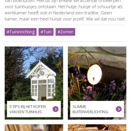
van blokhutten. Hieruit zijn enkele verassende ontwerpen
voor tuinhuisjes ontstaan. Het hutje, huisje of schuurtje als
werkkamer heeft ook in Nederland een traditie. Geen
kamer, maar een heel huisje voor jezelf. Wie wil dat nou niet.
#Tuininrichting
#Tuin
#Zomer
5 TIPS BIJ HET KOPEN
SLIMME
VAN EEN TUINHUIS
BUITENVERLICHTING