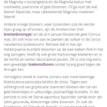
de Magnolia x soulangeana en de Magnolia kobus met
roomwitte, paarsroze of gele bloemen. Of ga voor de wat
kleiner blijvende, maar rijkbloeiende Magnolia ×loebneri
'Merrill'.
Andere vroege bloeiers, waar bovendien ook de eerste
bijen graag op af komen, zijn de Amelanchier (het
krentenboompje
) en de al in januari bloeiende gele Cornus
mas. En ook mooi om aan te planten als solitair is de Cercis
canadensis (Judasboom). Behalve dat in mei zijn
helderpaarse bundels bloemen op de kale takken flink in het
oog springen, heeft hij ook grote hartvormige bladeren en in
de herfst en winter decoratieve peulen. Dit is ook nog eens
een geweldige
toekomstboom
omdat hij erg goed tegen de
droogte kan.
Vervolgens steelt in warme zomers een meerstammige
Koelreuteria paniculata beslist de show. Tegen een
achtergrond van grijsbruine stammen bloeien dan tal van
gele bloemetjes in uitbundige, pluimachtige bundels. In die
periode is ook de Styrax japonicus bijzonder sierlijk door zijn
sterk geurende, klokvormige witte bloemen. En ook de
bijenboom, de Tetradium daniellii, is wat dat betreft een