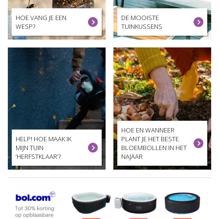
HOE VANG JE EEN
DE MOOISTE
WESP?
TUINKUSSENS
HOE EN WANNEER
HELP! HOE MAAK IK
PLANT JE HET BESTE
MIJN TUIN
BLOEMBOLLEN IN HET
‘HERFSTKLAAR’?
NAJAAR