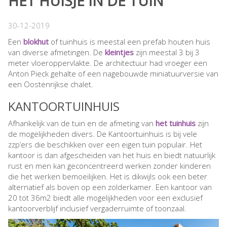
HET HUISJE IN DE TUIN
30-12-2019
Een
blokhut
of tuinhuis is meestal een prefab houten huis
van diverse afmetingen. De
kleintjes
zijn meestal 3 bij 3
meter vloeroppervlakte. De architectuur had vroeger een
Anton Pieck gehalte of een nagebouwde miniatuurversie van
een Oostenrijkse chalet.
KANTOORTUINHUIS
Afhankelijk van de tuin en de afmeting van
het tuinhuis
zijn
de mogelijkheden divers. De Kantoortuinhuis is bij vele
zzp’ers die beschikken over een eigen tuin populair. Het
kantoor is dan afgescheiden van het huis en biedt natuurlijk
rust en men kan geconcentreerd werken zonder kinderen
die het werken bemoeilijken. Het is dikwijls ook een beter
alternatief als boven op een zolderkamer. Een kantoor van
20 tot 36m2 biedt alle mogelijkheden voor een exclusief
kantoorverblijf inclusief vergaderruimte of toonzaal.