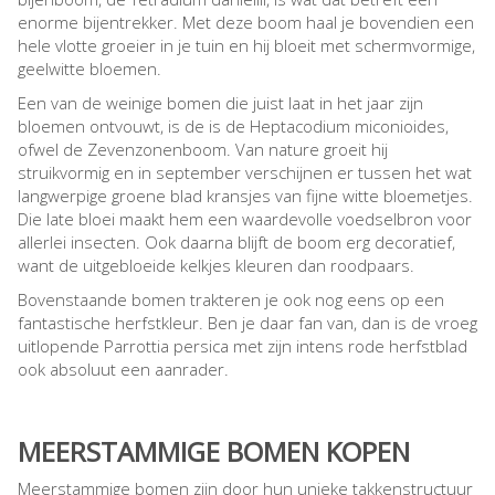
enorme bijentrekker. Met deze boom haal je bovendien een
hele vlotte groeier in je tuin en hij bloeit met schermvormige,
geelwitte bloemen.
Een van de weinige bomen die juist laat in het jaar zijn
bloemen ontvouwt, is de is de Heptacodium miconioides,
ofwel de Zevenzonenboom. Van nature groeit hij
struikvormig en in september verschijnen er tussen het wat
langwerpige groene blad kransjes van fijne witte bloemetjes.
Die late bloei maakt hem een waardevolle voedselbron voor
allerlei insecten. Ook daarna blijft de boom erg decoratief,
want de uitgebloeide kelkjes kleuren dan roodpaars.
Bovenstaande bomen trakteren je ook nog eens op een
fantastische herfstkleur. Ben je daar fan van, dan is de vroeg
uitlopende Parrottia persica met zijn intens rode herfstblad
ook absoluut een aanrader.
MEERSTAMMIGE BOMEN KOPEN
Meerstammige bomen zijn door hun unieke takkenstructuur