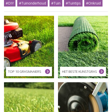
#DIY
#Tuinonderhoud
#Tuin
#Tuintips
#Onkruid
TOP 10 GRASMAAIERS
HET BESTE KUNSTGRAS