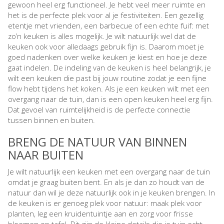
gewoon heel erg functioneel. Je hebt veel meer ruimte en
het is de perfecte plek voor al je festiviteiten. Een gezellig
etentje met vrienden, een barbecue of een echte fuif: met
zo’n keuken is alles mogelijk. Je wilt natuurlijk wel dat de
keuken ook voor alledaags gebruik fijn is. Daarom moet je
goed nadenken over welke keuken je kiest en hoe je deze
gaat indelen. De indeling van de keuken is heel belangrijk, je
wilt een keuken die past bij jouw routine zodat je een fijne
flow hebt tijdens het koken. Als je een keuken wilt met een
overgang naar de tuin, dan is een open keuken heel erg fijn.
Dat gevoel van ruimtelijkheid is de perfecte connectie
tussen binnen en buiten.
BRENG DE NATUUR VAN BINNEN
NAAR BUITEN
Je wilt natuurlijk een keuken met een overgang naar de tuin
omdat je graag buiten bent. En als je dan zo houdt van de
natuur dan wil je deze natuurlijk ook in je keuken brengen. In
de keuken is er genoeg plek voor natuur: maak plek voor
planten, leg een kruidentuintje aan en zorg voor frisse
bloemen op tafel. Dit zijn de kleine details die je tuin echt