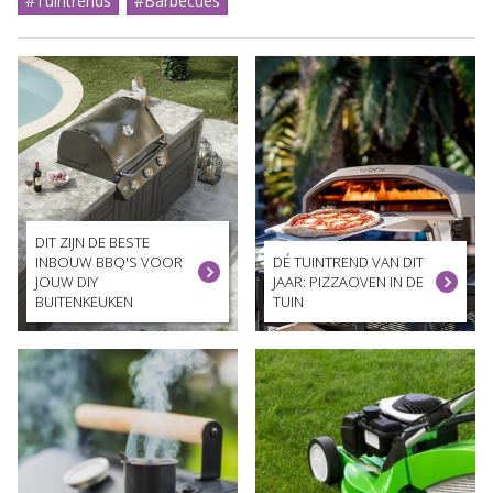
#Tuintrends
#Barbecues
DIT ZIJN DE BESTE
INBOUW BBQ'S VOOR
DÉ TUINTREND VAN DIT
JOUW DIY
JAAR: PIZZAOVEN IN DE
BUITENKEUKEN
TUIN