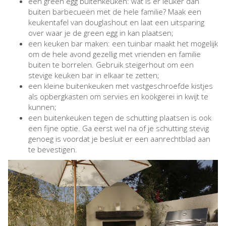
een green egg buitenkeuken: wat is er leuker dan
buiten barbecueën met de hele familie? Maak een
keukentafel van douglashout en laat een uitsparing
over waar je de green egg in kan plaatsen;
een keuken bar maken: een tuinbar maakt het mogelijk
om de hele avond gezellig met vrienden en familie
buiten te borrelen. Gebruik steigerhout om een
stevige keuken bar in elkaar te zetten;
een kleine buitenkeuken met vastgeschroefde kistjes
als opbergkasten om servies en kookgerei in kwijt te
kunnen;
een buitenkeuken tegen de schutting plaatsen is ook
een fijne optie. Ga eerst wel na of je schutting stevig
genoeg is voordat je besluit er een aanrechtblad aan
te bevestigen.