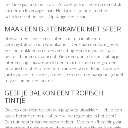
het hele jaar in bloei staat. Zo voelt je tuin meteen een stuk
ruimer en levendiger aan. Het fijne is: je hoeft niet te
schilderen of beitsen. Ophangen en klaar!
MAAK EEN BUITENKAMER MET SFEER
Steeds meer mensen richten hun tuin in als een
verlengstuk van hun woonkamer. Denk aan een loungeset,
een buitenkleed en sfeerverlichting. Een tuinposter past
perfect binnen dit concept. Kies een print die aansluit bij je
interieurstijl - bijvoorbeeld een minimalistisch design, een
botanisch motief of een foto van een wereldstad. Door de
juiste poster te kiezen, creëer je een samenhangend geheel
tussen binnen en buiten.
GEEF JE BALKON EEN TROPISCH
TINTJE
Ook op een klein balkon kun je groots uitpakken. Heb je een
saaie betonnen muur of een lelijke regenpijp in het zicht?
Een tuinposter kan wonderen doen. Met een afbeelding van
bijvoorbeeld palmbomen, de oceaan of een kleurrijke jungle