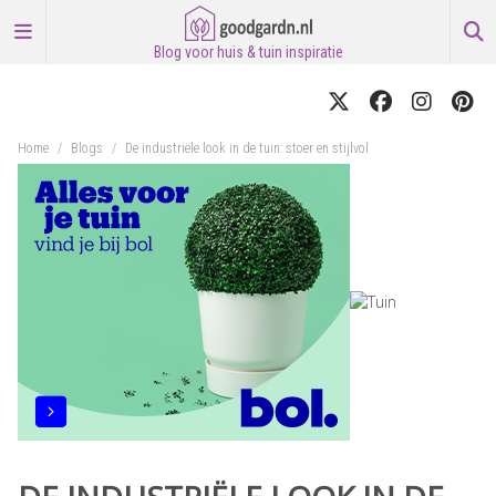
Blog voor huis & tuin inspiratie
Home
/
Blogs
/
De industriële look in de tuin: stoer en stijlvol