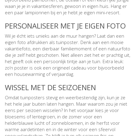
waan je je in vakantiesferen, gewoon in eigen huis. Hang er
een paar lampionnen bij en je hebt je eigen mini-resort.
PERSONALISEER MET JE EIGEN FOTO
Wil je écht iets unieks aan de muur hangen? Laat dan een
eigen foto afdrukken als tuinposter. Denk aan een mooie
vakantiefoto, een dierbaar familiemoment of een natuurfoto
die je zelf hebt geschoten. Niet alleen ziet het er prachtig uit,
het geeft ook een persoonlijk tintje aan je tuin. Extra leuk:
zo’n poster is ook een origineel cadeau voor bijvoorbeeld
een housewarming of verjaardag.
WISSEL MET DE SEIZOENEN
Omdat tuinposters stevig en weerbestendig zijn, kun je ze
het hele jaar buiten laten hangen. Maar waarom zou je niet
eens per seizoen wisselen? In het voorjaar kies je voor
bloesems of lentegroen, in de zomer voor een
helderblauwe lucht of zonnebloemen, in de herfst voor
warme aardetinten en in de winter voor een sfeervol
sneeuwlandschap. Zo blijft je tuin elk seizoen fris en