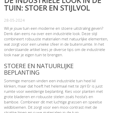
DE INDUSTRIËLE LOOK IN DE
TUIN: STOER EN STIJLVOL
28-05-2024
Wil je jouw tuin een moderne en stoere uitstraling geven?
Denk dan eens na over een industriële look. Deze stijl
combineert robuuste materialen met natuurlijke elementen,
wat zorgt voor een unieke sfeer in de buitenruimte. In het
onderstaande artikel lees je diverse tips om de industriële
look naar je eigen tuin te brengen.
STOERE EN NATUURLIJKE
BEPLANTING
Sommige mensen vinden een industriële tuin heel kil
klinken, maar dat hoeft het helemaal niet te zijn! Er is juist
ruimte voor weelderige beplanting. Kies voor planten met
grote bladeren en robuuste stelen zoals hosta’s en
bamboe. Combineer dit met luchtige grassen en speelse
wildbloemen. Dit zorgt voor een mooi contrast met de
strakke lijnen en ruwe materialen in de tuin.