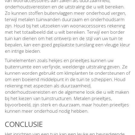
van woonaccessoires aan zaken als duurzaamheid,
onderhoudsvereisten en de uitstraling die u wilt bereiken.
Zo kunnen stoffen buitenvlaggen meer onderhoud vergen,
terwijl metalen tuinwanden duurzaam en onderhoudsarm
zijn. Houd bij het uitzoeken van woonaccessoires rekening
met het totaalbeeld dat u wilt bereiken. Terwijl een border
tuin kan dienen om het ontwerp en de stijl van uw tuin te
bepalen, kan een goed geplaatste tuinslang een vleugje kleur
en intrige bieden.
Tuinelementen zoals hekjes en prieeltjes kunnen uw
buitenruimte een verfijnde, weelderige uitstraling geven. Ze
kunnen worden gebruikt om klimplanten te ondersteunen of
om een boeiend middelpunt in de tuin te scheppen. Houd
rekening met aspecten als duurzaamheid,
onderhoudsvereisten en de algemene look die u wilt maken
bij het kiezen van tuinstructuren. Metalen prieeltjes,
bijvoorbeeld, zijn sterk en duurzaam, maar houten prieeltjes
kunnen meer onderhoud nodig hebben.
CONCLUSIE
Het inrichten van een tuin kan een leuke en bevredigende