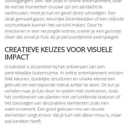
voorbijgangers zien. Net zoals in online entertainment, waar
de eerste momenten cruciaal zijn om aandacht te
vasthouden, moet je tuin en gevel direct uitnodigen. Een
strak gemaaid gazon, kleurrijke bloembedden of een stijlvolle
voortuinbank kunnen het verschil maken. Door te
investeren in een verzorgde entree, creëer je een gastvrije
sfeer die zowel je huis als je persoonlijkheid weerspiegelt.
CREATIEVE KEUZES VOOR VISUELE
IMPACT
Creativiteit is essentieel bij het ontwerpen van een
aantrekkelijke buitenruimte. In online entertainment worden
felle kleuren, duidelijke structuren en unieke elementen
gebruikt om een blijvende indruk achter te laten. Dit kun je
vertalen naar je tuin door te spelen met contrasten, zoals
het combineren van planten met verschillende texturen of
het toevoegen van decoratieve elementen zoals een
waterornament. Een goed gekozen mix van visuele
elementen zorgt ervoor dat je tuin niet alleen mooi is, maar
ook karakter heeft.