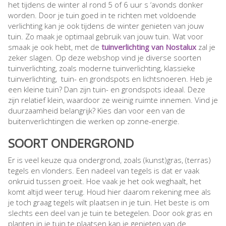
het tijdens de winter al rond 5 of 6 uur s ‘avonds donker
worden. Door je tuin goed in te richten met voldoende
verlichting kan je ook tijdens de winter genieten van jouw
tuin. Zo maak je optimaal gebruik van jouw tuin. Wat voor
smaak je ook hebt, met de
tuinverlichting van Nostalux
zal je
zeker slagen. Op deze webshop vind je diverse soorten
tuinverlichting, zoals moderne tuinverlichting, klassieke
tuinverlichting, tuin- en grondspots en lichtsnoeren. Heb je
een kleine tuin? Dan zijn tuin- en grondspots ideaal. Deze
zijn relatief klein, waardoor ze weinig ruimte innemen. Vind je
duurzaamheid belangrijk? Kies dan voor een van de
buitenverlichtingen die werken op zonne-energie.
SOORT ONDERGROND
Er is veel keuze qua ondergrond, zoals (kunst)gras, (terras)
tegels en vlonders. Een nadeel van tegels is dat er vaak
onkruid tussen groeit. Hoe vaak je het ook weghaalt, het
komt altijd weer terug. Houd hier daarom rekening mee als
je toch graag tegels wilt plaatsen in je tuin. Het beste is om
slechts een deel van je tuin te betegelen. Door ook gras en
planten in je tuin te plaatsen kan je genieten van de