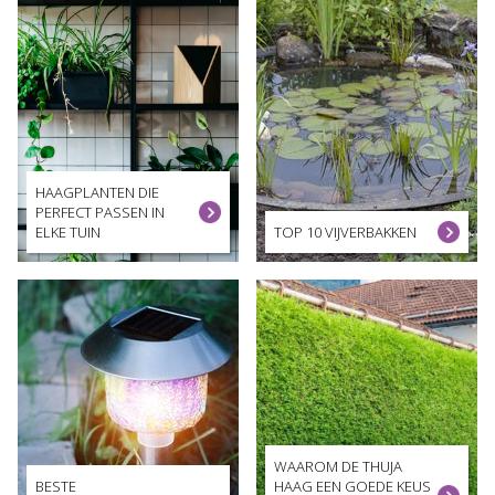
HAAGPLANTEN DIE
PERFECT PASSEN IN
ELKE TUIN
TOP 10 VIJVERBAKKEN
WAAROM DE THUJA
BESTE
HAAG EEN GOEDE KEUS