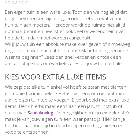
10-12-2024
Een eigen tuin is een ware luxe. Toch zien we nog altijd dat
er genoeg mensen zijn die geen idee hebben wat ze met
hun tuin aan moeten. Hierdoor wordt de ruimte niet altijd
optimaal benut en heerst er ook veel onwetendheid over
hoe de tuin dan moet worden aangepakt.
Wil jij jouw tuin een absolute make-over geven of simpelweg
nog luxer maken dan dat hij nu al is? Maar heb je geen idee
waar te beginnen? Lees dan snel verder en ontdek een
aantal nuttige tips om werkelijk alles uit jouw tuin te halen.
KIES VOOR EXTRA LUXE ITEMS
Wie zegt dat elke tuin enkel vol hoeft te staan met planten
en mooie tuinmeubelen? Het is juist leuk om nét wat meer
aan je eigen tuin toe te voegen. Bijvoorbeeld met extra luxe
items. Denk hierbij maar eens aan een jacuzzi, hottub of
sauna van
Saunakoning
. De mogelijkheden zijn eindeloos! Zo
maak je van jouw eigen tuin een waar paradijs. Hier kan je
het hele jaar door tijd in doorbrengen om te genieten en
volop te ontspannen.