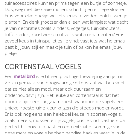
tuinaccessoires kunnen prima tegen een buitje of zonnetje.
Dus, weg met die saaie muren, schuttingen en lege vloeren!
Er is voor elke hoekje wel iets leuks te vinden, ook tussen je
planten. En denk grootser dan alleen wat lampjes: wat dacht
je van decoraties zoals vlinders, vogeltjes, tuinkabouters,
toffe kleden, kunstwerken of zelfs waterornamenten? Er is
zoveel keus in tuinspulletjes, je vindt vast iets wat helemaal
past bij jouw stijl en maakt je tuin of balkon helemaal jouw
plekje.
CORTENSTAAL VOGELS
Een
metal bird
is echt een prachtige toevoeging aan je tuin.
Ze zijn gemaakt van hoogwaardig cortenstaal, wat betekent
dat ze niet alleen mooi, maar ook duurzaam en
onderhoudsvrij zijn. Het leuke aan cortenstaal is dat het
door de tijd heen langzaam roest, waardoor de vogels een
unieke, roestbruine kleur krijgen die steeds mooier wordt.
Er is ook nog eens een heleboel keuze in soorten vogels,
zoals merels, mussen en ijsvogels, dus je vindt vast iets dat
perfect bij jouw tuin past. En een extraatje: sommige van
deze metalen vogels hebben handige haakjes waar je in de