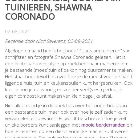
TUINIEREN, SHAWNA
CORONADO
02-08-2021
Recensie door Nicci Severens, 02-08-2021
Afgelopen maand heb ik het boek “Duurzaam tuinieren” van
schrijfster en fotografe Shawna Coronado gelezen. Het is
een echte aanrader als je op zoek bent naar manieren om
je bestaande (moes)tuin of balkon nog duurzamer te maken.
Het staat boordevol tips over hoe je de meest voor de hand
liggende huis, tuin en keukenspullen kunt hergebruiken. Ook
leer je hoe je eenvoudig en zonder veel (vies!) gedoe, je
eigen compost kunt maken van klein dagelijks afval.
Niet alleen vind je in dit boek tips over het onderhoud van
een bestaande tuin, maar ook over hoe je zelf zaden kunt
verzamelen en bewaren. Er wordt beschreven hoe je zelf
unieke borders kunt aanleggen met
mooie borderranden
en
hoe je insecten op een diervriendelijke manier kunt weren
uit je moestuin. Erg leuk en leerzaam vond ik hoe Shawna