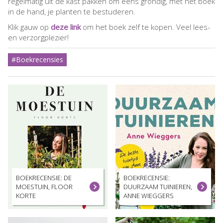
regelmatig uit de kast pakken om eens grondig, met het boek
in de hand, je planten te bestuderen.
Klik gauw op
deze link
om het boek zelf te kopen. Veel lees-
en verzorgplezier!
#Boekrecensies
BOEKRECENSIE: DE
BOEKRECENSIE:
MOESTUIN, FLOOR
DUURZAAM TUINIEREN,
KORTE
ANNE WIEGGERS