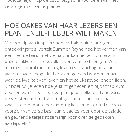
hoofdzakelijk in op de psychologische voordelen van het
verzorgen van kamerplanten.
HOE OAKES VAN HAAR LEZERS EEN
PLANTENLIEFHEBBER WILT MAKEN
Met behulp van inspirerende verhalen uit haar eigen
ontdekkingsreis, vertelt Summer Rayne hoe het vormen van
een hechte band met de natuur kan helpen om balans in
onze drukke en stressvolle levens aan te brengen. Vele
mensen, vooral millennials, leven een vluchtig bestaan,
waarin zoveel mogelijk afspraken gepland worden, maar
waar de kwaliteit van leven en het geluksgevoel onder lijden.
Dit boek wil je leren hoe je kunt genieten en blijdschap kunt
ervaren van “... een leuk vetplantje dat elke ochtend vanaf
de vensterbank met zijn mollige ciabatta-armpjes naar je
zwaait of een bonte verzameling keukenkruiden die je vrolijk
voorzien van verse basilicumblaadjes voor door de salade
en geurende takjes rozemarijn voor over de gebakken
aardappels.”