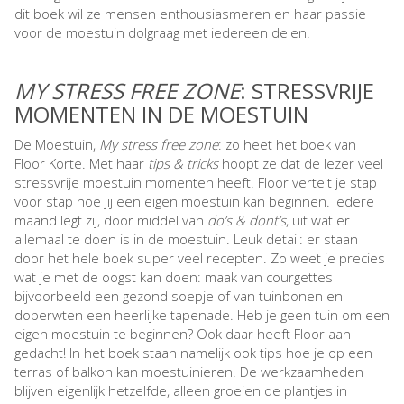
dit boek wil ze mensen enthousiasmeren en haar passie
voor de moestuin dolgraag met iedereen delen.
MY STRESS FREE ZONE
: STRESSVRIJE
MOMENTEN IN DE MOESTUIN
De Moestuin,
My stress free zone
: zo heet het boek van
Floor Korte. Met haar
tips & tricks
hoopt ze dat de lezer veel
stressvrije moestuin momenten heeft. Floor vertelt je stap
voor stap hoe jij een eigen moestuin kan beginnen. Iedere
maand legt zij, door middel van
do’s & dont’s
, uit wat er
allemaal te doen is in de moestuin. Leuk detail: er staan
door het hele boek super veel recepten. Zo weet je precies
wat je met de oogst kan doen: maak van courgettes
bijvoorbeeld een gezond soepje of van tuinbonen en
doperwten een heerlijke tapenade. Heb je geen tuin om een
eigen moestuin te beginnen? Ook daar heeft Floor aan
gedacht! In het boek staan namelijk ook tips hoe je op een
terras of balkon kan moestuinieren. De werkzaamheden
blijven eigenlijk hetzelfde, alleen groeien de plantjes in