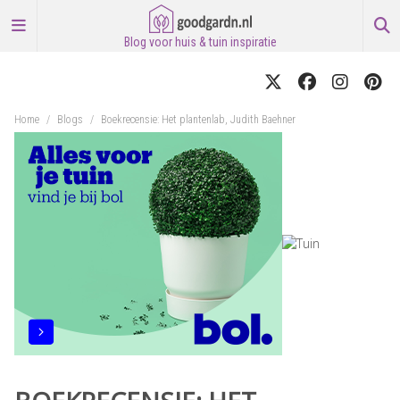
Blog voor huis & tuin inspiratie
Home
/
Blogs
/
Boekrecensie: Het plantenlab, Judith Baehner