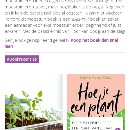
moestuinieren in mijn eigen
stress free zone
. Rust geeft het
moestuinieren zeker, maar nog leuker is de oogst. Nog even
en ik kan de eerste radijsjes al oogsten: ik kan niet wachten.
Kortom, dit moestuin boek is een
alles-in-1
boek en zeker
een aanrader voor elke moestuinierder, beginnend of juist
ervaren. Met de basiskennis van Floor kan ook jij aan de slag!
Ben je ook geïnspireerd geraakt?
Koop het boek dan snel
hier!
#Boekrecensies
BOEKRECENSIE: HOE JE
EEN PLANT VAN JE LAAT