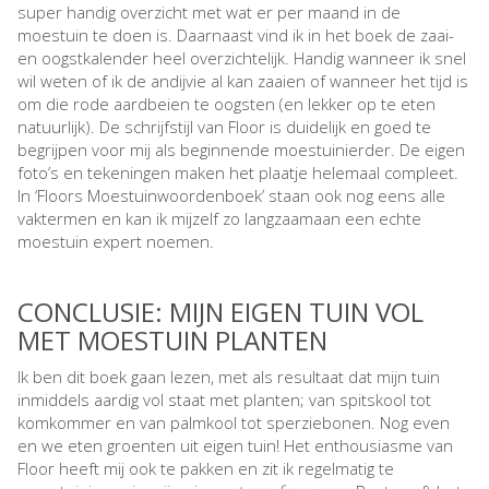
super handig overzicht met wat er per maand in de
moestuin te doen is. Daarnaast vind ik in het boek de zaai-
en oogstkalender heel overzichtelijk. Handig wanneer ik snel
wil weten of ik de andijvie al kan zaaien of wanneer het tijd is
om die rode aardbeien te oogsten (en lekker op te eten
natuurlijk). De schrijfstijl van Floor is duidelijk en goed te
begrijpen voor mij als beginnende moestuinierder. De eigen
foto’s en tekeningen maken het plaatje helemaal compleet.
In ‘Floors Moestuinwoordenboek’ staan ook nog eens alle
vaktermen en kan ik mijzelf zo langzaamaan een echte
moestuin expert noemen.
CONCLUSIE: MIJN EIGEN TUIN VOL
MET MOESTUIN PLANTEN
Ik ben dit boek gaan lezen, met als resultaat dat mijn tuin
inmiddels aardig vol staat met planten; van spitskool tot
komkommer en van palmkool tot sperziebonen. Nog even
en we eten groenten uit eigen tuin! Het enthousiasme van
Floor heeft mij ook te pakken en zit ik regelmatig te