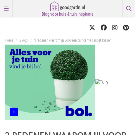
Blog voor huis & tuin inspiratie
Home
/
Blogs
/
3 redenen waarom jij voor een tuincanvas moet kiezen