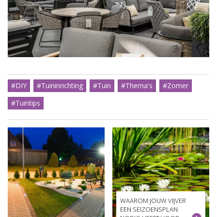
#DIY
#Tuininrichting
#Tuin
#Thema's
#Zomer
#Tuintips
WAAROM JOUW VIJVER
EEN SEIZOENSPLAN