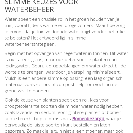
SLIMME KEUZES VOOR
WATERBEHEER
Water speelt een cruciale rol in het groen houden van je
tuin, vooral tijdens warme en droge zomers. Maar hoe zorg
je ervoor dat je tuin voldoende water krijgt zonder het milieu
te belasten? Het antwoord ligt in slimme
waterbeheerstrategieën.
Begin met het opvangen van regenwater in tonnen. Dit water
is niet alleen gratis, maar ook beter voor je planten dan
leidingwater. Gebruik druppelslangen om water direct bij de
wortels te brengen, waardoor je verspilling minimaliseert.
Mulch is een andere slimme oplossing: een laag organisch
materiaal zoals schors of compost helpt om vocht in de
grond vast te houden.
Ook de keuze van planten speelt een rol. Kies voor
droogtetolerante soorten die minder water nodig hebben,
zoals lavendel en sedum. Voor grotere planten of bomen
kun je terecht bij platforms zoals
Bomenbezorgd
, waar je
eenvoudig de juiste soorten kunt bestellen en laten
bezorgen. Zo maak je je tuin niet alleen groener, maar ook