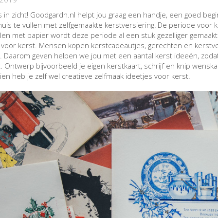
s in zicht! Goodgardn.nl helpt jou graag een handje, een goed begin 
huis te vullen met zelfgemaakte kerstversiering! De periode voor
len met papier wordt deze periode al een stuk gezelliger gemaakt.
voor kerst. Mensen kopen kerstcadeautjes, gerechten en kerstvers
. Daarom geven helpen we jou met een aantal kerst ideeën, zodat j
. Ontwerp bijvoorbeeld je eigen kerstkaart, schrijf en knip wens
ien heb je zelf wel creatieve zelfmaak ideetjes voor kerst.