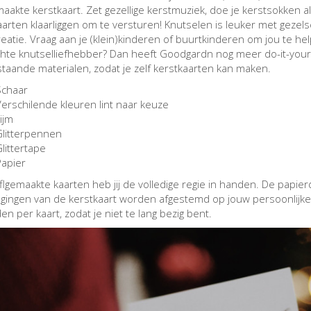
aakte kerstkaart. Zet gezellige kerstmuziek, doe je kerstsokken al
aarten klaarliggen om te versturen! Knutselen is leuker met gezel
eatie. Vraag aan je (klein)kinderen of buurtkinderen om jou te help
hte knutselliefhebber? Dan heeft Goodgardn nog meer do-it-yourse
taande materialen, zodat je zelf kerstkaarten kan maken.
Schaar
erschilende kleuren lint naar keuze
ijm
Glitterpennen
littertape
Papier
lgemaakte kaarten heb jij de volledige regie in handen. De papierd
gingen van de kerstkaart worden afgestemd op jouw persoonlijke vo
n per kaart, zodat je niet te lang bezig bent.