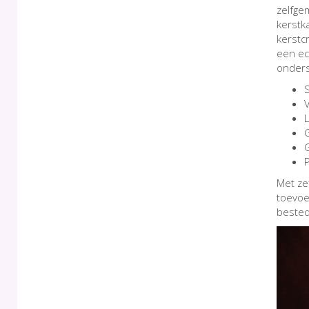
zelfgem
kerstk
kerstcr
een ec
onders
V
L
G
Met zef
toevoe
bestede