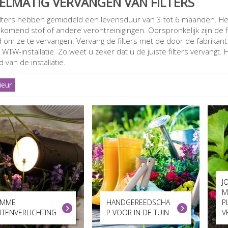
ELMATIG VERVANGEN VAN FILTERS
lters hebben gemiddeld een levensduur van 3 tot 6 maanden. He
komend stof of andere verontreinigingen. Oorspronkelijk zijn de f
jd om ze te vervangen. Vervang de filters met de door de fabrikant
WTW-installatie. Zo weet u zeker dat u de juiste filters vervangt.
 van de installatie.
ieur
J
M
IMME
HANDGEREEDSCHA
P
ITENVERLICHTING
P VOOR IN DE TUIN
V