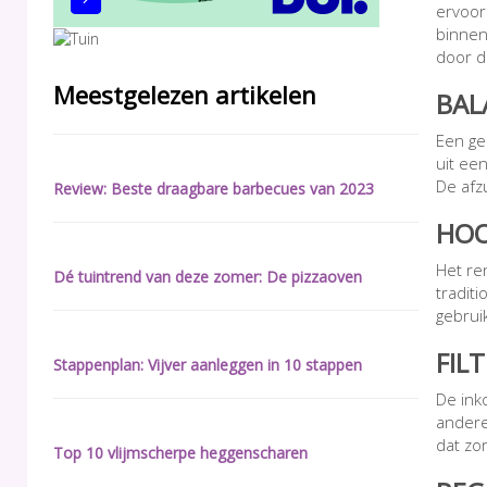
ervoor
binnen
door d
Meestgelezen artikelen
BAL
Een ge
uit ee
De afz
Review: Beste draagbare barbecues van 2023
HOO
Het re
Dé tuintrend van deze zomer: De pizzaoven
tradit
gebrui
FIL
Stappenplan: Vijver aanleggen in 10 stappen
De ink
andere
dat zo
Top 10 vlijmscherpe heggenscharen