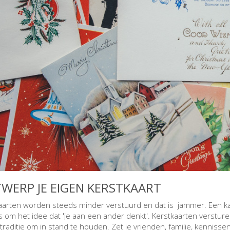
WERP JE EIGEN KERSTKAART
aarten worden steeds minder verstuurd en dat is jammer. Een kaar
 om het idee dat 'je aan een ander denkt'. Kerstkaarten versturen 
traditie om in stand te houden. Zet je vrienden, familie, kennisse