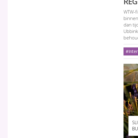
REG
WTW-fi
binnen
dan ti
Ubbink 
behoud
#Inter
SL
BU