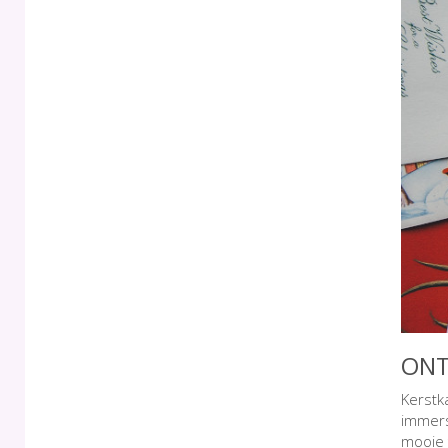
ONT
Kerstk
immers
mooie 