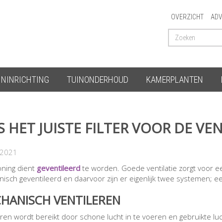
OVERZICHT
ADV
ININRICHTING
TUINONDERHOUD
KAMERPLANTEN
S HET JUISTE FILTER VOOR DE VEN
-2021
ning dient
geventileerd
te worden. Goede ventilatie zorgt voor e
isch geventileerd en daarvoor zijn er eigenlijk twee systemen; 
HANISCH VENTILEREN
eren wordt bereikt door schone lucht in te voeren en gebruikte lu