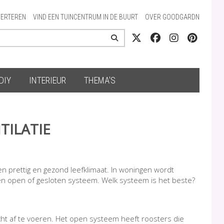
ERTEREN
VIND EEN TUINCENTRUM IN DE BUURT
OVER GOODGARDN
DIY
INTERIEUR
THEMA'S
TILATIE
en prettig en gezond leefklimaat. In woningen wordt
een open of gesloten systeem. Welk systeem is het beste?
cht af te voeren. Het open systeem heeft roosters die