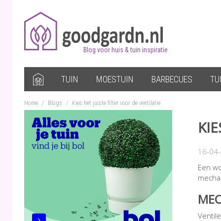
Blog voor huis & tuin inspiratie
TUIN
MOESTUIN
BARBECUES
TU
Home
/
Blogs
/
Kies het juiste filter voor de ventilatie
KIE
16-04
Een wo
mechan
MEC
Ventil