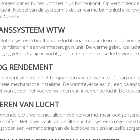
 zorgen dat er buitenlucht het huis binnenkomt. Op verschillende
lucht. Nadeel van dit systeem is dat er warme binnenlucht verd
e Cv-ketel.
ANSSYSTEEM WTW
sloten systeem heeft aparte luchtkanalen voor de in- en uitvoer 
n ventilator en een warmteterugwin unit. De warme gebruikte luc
uiging gebeurt altijd in vochtige ruimten en de verse lucht wordt i
G RENDEMENT
ndement zit hem in het terugwinnen van de warmte. Dit kan een 
ionele mechanische installatie. De warmtewisselaar bij een balan
kt wordt voor het voorverwarmen van inkomende lucht. De toe- en
TEREN VAN LUCHT
omende lucht wordt niet alleen voorverwarmd, maar ook gefilterd. 
 stoffen. Het is wel zaak om de filters in het systeem regelmatig
rgt voor een vermindering van de luchtkwaliteit en kan zelfs zorg