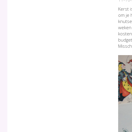
Kerst i
om je 
knutse
weken 
kosten
budget
Missch