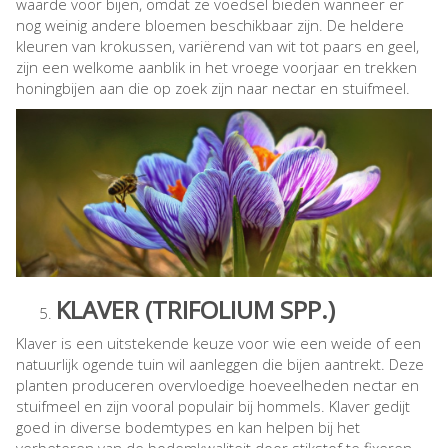
waarde voor bijen, omdat ze voedsel bieden wanneer er
nog weinig andere bloemen beschikbaar zijn. De heldere
kleuren van krokussen, variërend van wit tot paars en geel,
zijn een welkome aanblik in het vroege voorjaar en trekken
honingbijen aan die op zoek zijn naar nectar en stuifmeel.
KLAVER (TRIFOLIUM SPP.)
Klaver is een uitstekende keuze voor wie een weide of een
natuurlijk ogende tuin wil aanleggen die bijen aantrekt. Deze
planten produceren overvloedige hoeveelheden nectar en
stuifmeel en zijn vooral populair bij hommels. Klaver gedijt
goed in diverse bodemtypes en kan helpen bij het
verbeteren van de bodemkwaliteit door stikstof te fixeren.