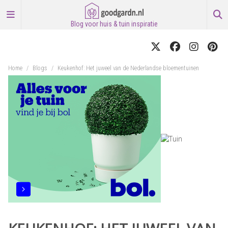
Blog voor huis & tuin inspiratie
Home
/
Blogs
/
Keukenhof: Het juweel van de Nederlandse bloementuinen