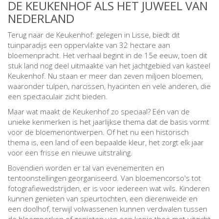
DE KEUKENHOF ALS HET JUWEEL VAN
NEDERLAND
Terug naar de Keukenhof: gelegen in Lisse, biedt dit
tuinparadijs een oppervlakte van 32 hectare aan
bloemenpracht. Het verhaal begint in de 15e eeuw, toen dit
stuk land nog deel uitmaakte van het jachtgebied van kasteel
Keukenhof. Nu staan er meer dan zeven miljoen bloemen,
waaronder tulpen, narcissen, hyacinten en vele anderen, die
een spectaculair zicht bieden.
Maar wat maakt de Keukenhof zo speciaal? Eén van de
unieke kenmerken is het jaarlijkse thema dat de basis vormt
voor de bloemenontwerpen. Of het nu een historisch
thema is, een land of een bepaalde kleur, het zorgt elk jaar
voor een frisse en nieuwe uitstraling.
Bovendien worden er tal van evenementen en
tentoonstellingen georganiseerd. Van bloemencorso's tot
fotografiewedstrijden, er is voor iedereen wat wils. Kinderen
kunnen genieten van speurtochten, een dierenweide en
een doolhof, terwijl volwassenen kunnen verdwalen tussen
de bloemperken of genieten van een kopje thee met uitzicht