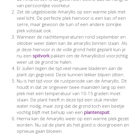
van persoonlijke voorkeur.
Zet de uitgebloeide Amaryllis op een warme plek met
veel licht. De perfecte plek hiervoor is een kas of een
serre, maar gewoon de tuin of een andere zonrijke
plek volstaat ook.
Wanneer de nachttemperaturen rond september en
oktober weer dalen kan de amaryllis binnen staan. Als
je deze hiervoor in de volle grond hebt geplant kun je
nu een
spitvork
pakken om de Amaryllisbol voorzichtig
weer uit de grond te halen.
Er zullen tegen die tijd veel nieuwe bladeren aan de
plant zijn gegroeid. Deze kunnen lekker blijven zitten.
Nu is het tijd voor de rustperiode van de Amaryllis. Dit
houdt in dat ze ongeveer twee maanden lang op een
plek met een temperatuur van 10-15 graden moet
staan. De plant heeft in deze tijd een stuk minder
water nodig, maar zorg dat de grond toch een beetje
vochtig blijft met behulp van een
plantenspuit
.
Hierna kan de Amaryllis weer op een warme plek gezet
worden. Nu zal de plant als het goed is doorgroeien en
opnieuw gaan bloeien.