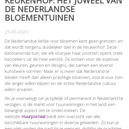
KEUKENHOF: HET JUWEEL VAN
DE NEDERLANDSE
BLOEMENTUINEN
25-09-2023
De Nederlandse liefde voor bloemen kent geen grenzen, en
dat wordt nergens duidelijker dan in de Keukenhof. Deze
betoverende tuin, die elk voorjaar haar poorten opent, trekt
bezoekers uit de hele wereld. Ze komen voor de explosie
van kleuren, geuren en designs, die samen een levend
kunstwerk vormen. Maar er is meer dat Nederland te
bieden heeft dan alleen prachtige bloemen, vooral voor hen
die langer willen blijven en de echte Nederlandse cultuur
willen ervaren.
Als je overweegt om je tijdelijk of permanent in Nederland te
vestigen, is de markt voor huurwoningen in het land een
belangrijk aspect om te onderzoeken. De
website
Huurportaal
biedt een overzicht van alle
beschikbare huurwoningen in diverse gebieden. Zo kun je
een plek vinden die past bij je wensen, dichtbij de prachtige