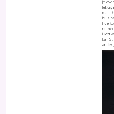
je ove
lekkag
maar h
huis n
hoe ko
nemen 
luchtk
kan St
ander 