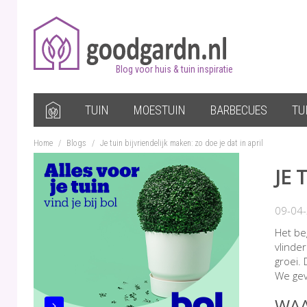
Blog voor huis & tuin inspiratie
TUIN
MOESTUIN
BARBECUES
TU
Home
/
Blogs
/
Je tuin bijvriendelijk maken: zo doe je dat in april
JE 
09-04
Het beg
vlinde
groei. 
We gev
WAA