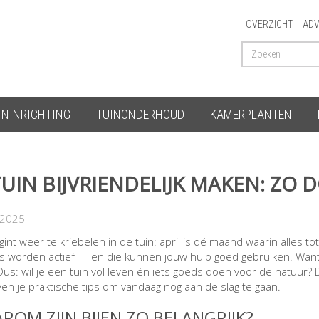
OVERZICHT
ADV
ININRICHTING
TUINONDERHOUD
KAMERPLANTEN
TUIN BIJVRIENDELIJK MAKEN: ZO D
-2025
int weer te kriebelen in de tuin: april is dé maand waarin alles to
rs worden actief — en die kunnen jouw hulp goed gebruiken. Want
Dus: wil je een tuin vol leven én iets goeds doen voor de natuur? 
en je praktische tips om vandaag nog aan de slag te gaan.
ROM ZIJN BIJEN ZO BELANGRIJK?