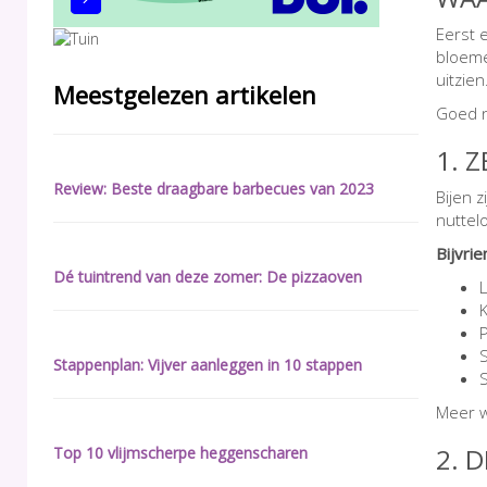
Eerst 
bloeme
uitzie
Meestgelezen artikelen
Goed n
1. 
Review: Beste draagbare barbecues van 2023
Bijen 
nuttel
Bijvrie
Dé tuintrend van deze zomer: De pizzaoven
L
K
P
Stappenplan: Vijver aanleggen in 10 stappen
S
Meer w
2. 
Top 10 vlijmscherpe heggenscharen