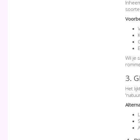
Inheem
soorte
Voorbe
V
G
E
Wil je 
rommel
3. G
Het lij
'natuur
Alterna
L
S
A