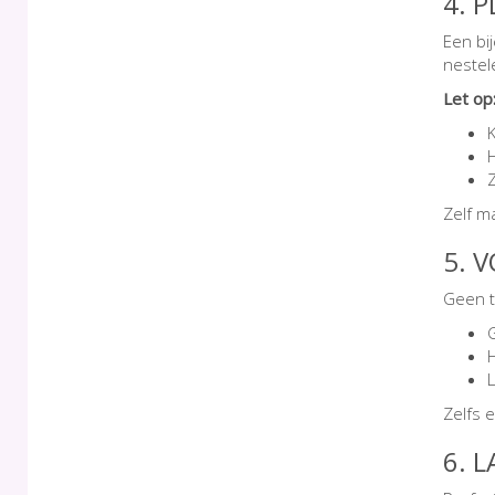
4. 
Een bij
nestel
Let op
H
Zelf m
5. 
Geen t
Zelfs 
6. L