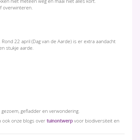
takken niet meteen weg en maai niet alles kort.
f overwinteren.
 Rond 22 april (Dag van de Aarde) is er extra aandacht
en stukje aarde.
vol gezoem, gefladder en verwondering.
dan ook onze blogs over
tuinontwerp
voor biodiversiteit en