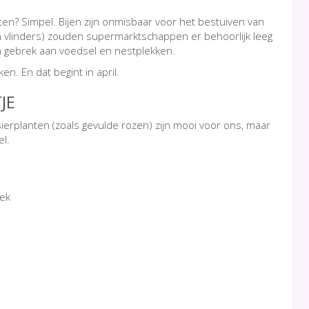
ten? Simpel. Bijen zijn onmisbaar voor het bestuiven van
n vlinders) zouden supermarktschappen er behoorlijk leeg
n gebrek aan voedsel en nestplekken.
n. En dat begint in april.
JE
erplanten (zoals gevulde rozen) zijn mooi voor ons, maar
el.
rek
H