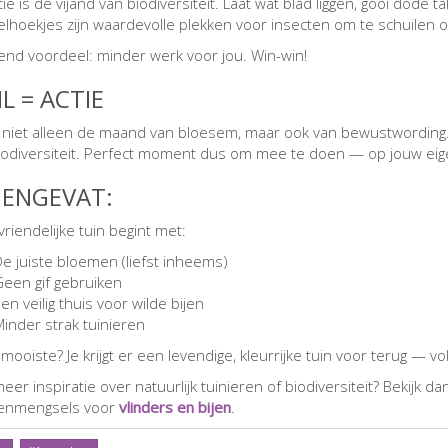
ie is de vijand van biodiversiteit. Laat wat blad liggen, gooi dode 
hoekjes zijn waardevolle plekken voor insecten om te schuilen o
end voordeel: minder werk voor jou. Win-win!
L = ACTIE
is niet alleen de maand van bloesem, maar ook van bewustwording.
iodiversiteit. Perfect moment dus om mee te doen — op jouw eig
ENGEVAT:
vriendelijke tuin begint met:
e juiste bloemen (liefst inheems)
Geen gif gebruiken
en veilig thuis voor wilde bijen
inder strak tuinieren
 mooiste? Je krijgt er een levendige, kleurrijke tuin voor terug — 
meer inspiratie over natuurlijk tuinieren of biodiversiteit? Bekijk 
enmengsels voor
vlinders en bijen
.