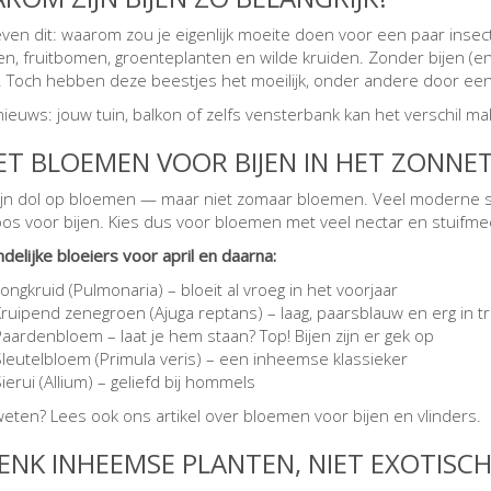
even dit: waarom zou je eigenlijk moeite doen voor een paar insec
n, fruitbomen, groenteplanten en wilde kruiden. Zonder bijen (e
n. Toch hebben deze beestjes het moeilijk, onder andere door ee
ieuws: jouw tuin, balkon of zelfs vensterbank kan het verschil make
ZET BLOEMEN VOOR BIJEN IN HET ZONNET
zijn dol op bloemen — maar niet zomaar bloemen. Veel moderne si
oos voor bijen. Kies dus voor bloemen met veel nectar en stuifme
ndelijke bloeiers voor april en daarna:
ongkruid (Pulmonaria) – bloeit al vroeg in het voorjaar
ruipend zenegroen (Ajuga reptans) – laag, paarsblauw en erg in t
aardenbloem – laat je hem staan? Top! Bijen zijn er gek op
Sleutelbloem (Primula veris) – een inheemse klassieker
ierui (Allium) – geliefd bij hommels
eten? Lees ook ons artikel over bloemen voor bijen en vlinders.
DENK INHEEMSE PLANTEN, NIET EXOTISC