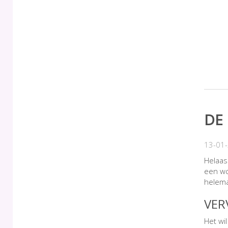
DE
13-01
Helaas 
een wc
helema
VER
Het wi