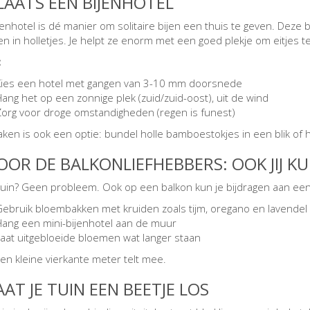
PLAATS EEN BIJENHOTEL
enhotel is dé manier om solitaire bijen een thuis te geven. Deze b
en in holletjes. Je helpt ze enorm met een goed plekje om eitjes te
:
Kies een hotel met gangen van 3-10 mm doorsnede
ang het op een zonnige plek (zuid/zuid-oost), uit de wind
Zorg voor droge omstandigheden (regen is funest)
aken is ook een optie: bundel holle bamboestokjes in een blik of 
VOOR DE BALKONLIEFHEBBERS: OOK JIJ K
uin? Geen probleem. Ook op een balkon kun je bijdragen aan een 
Gebruik bloembakken met kruiden zoals tijm, oregano en lavendel
Hang een mini-bijenhotel aan de muur
Laat uitgebloeide bloemen wat langer staan
een kleine vierkante meter telt mee.
AAT JE TUIN EEN BEETJE LOS