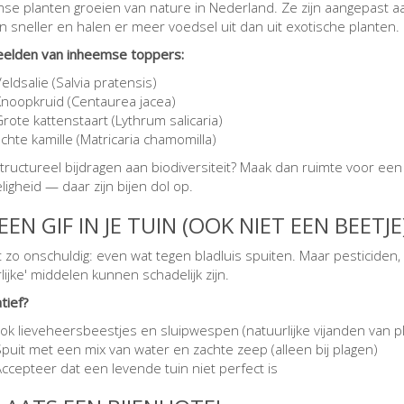
se planten groeien van nature in Nederland. Ze zijn aangepast a
n sneller en halen er meer voedsel uit dan uit exotische planten.
elden van inheemse toppers:
eldsalie (Salvia pratensis)
Knoopkruid (Centaurea jacea)
rote kattenstaart (Lythrum salicaria)
chte kamille (Matricaria chamomilla)
structureel bijdragen aan biodiversiteit? Maak dan ruimte voor een k
igheid — daar zijn bijen dol op.
EEN GIF IN JE TUIN (OOK NIET EEN BEETJE
kt zo onschuldig: even wat tegen bladluis spuiten. Maar pesticiden,
lijke' middelen kunnen schadelijk zijn.
tief?
ok lieveheersbeestjes en sluipwespen (natuurlijke vijanden van p
puit met een mix van water en zachte zeep (alleen bij plagen)
ccepteer dat een levende tuin niet perfect is