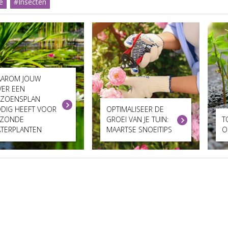
e
#Insecten
AROM JOUW
JVER EEN
IZOENSPLAN
DIG HEEFT VOOR
OPTIMALISEER DE
ZONDE
GROEI VAN JE TUIN:
T
TERPLANTEN
MAARTSE SNOEITIPS
O