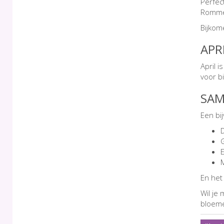
Perfect
Rommel
Bijkom
APRI
April 
voor b
SAM
Een bij
D
E
M
En het
Wil je 
bloem