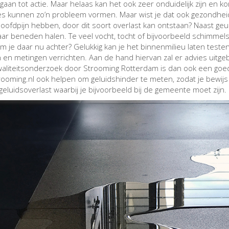
rgaan tot actie. Maar helaas kan het ook zeer onduidelijk zijn en k
es kunnen zo’n probleem vormen. Maar wist je dat ook gezondheid
oofdpijn hebben, door dit soort overlast kan ontstaan? Naast geu
aar beneden halen. Te veel vocht, tocht of bijvoorbeeld schimme
m je daar nu achter? Gelukkig kan je het binnenmilieu laten teste
en metingen verrichten. Aan de hand hiervan zal er advies uitgeb
waliteitsonderzoek door Strooming Rotterdam is dan ook een goede
rooming.nl ook helpen om geluidshinder te meten, zodat je bewij
geluidsoverlast waarbij je bijvoorbeeld bij de gemeente moet zijn.