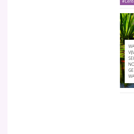
#Lent
WA
VI
SE
NO
GE
WA