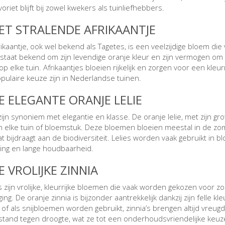
oriet blijft bij zowel kwekers als tuinliefhebbers.
HET STRALENDE AFRIKAANTJE
rikaantje, ook wel bekend als Tagetes, is een veelzijdige bloem d
staat bekend om zijn levendige oranje kleur en zijn vermogen om 
op elke tuin. Afrikaantjes bloeien rijkelijk en zorgen voor een k
pulaire keuze zijn in Nederlandse tuinen.
DE ELEGANTE ORANJE LELIE
 zijn synoniem met elegantie en klasse. De oranje lelie, met zijn g
n elke tuin of bloemstuk. Deze bloemen bloeien meestal in de zo
at bijdraagt aan de biodiversiteit. Lelies worden vaak gebruikt
aling en lange houdbaarheid.
E VROLIJKE ZINNIA
’s zijn vrolijke, kleurrijke bloemen die vaak worden gekozen voor 
ing. De oranje zinnia is bijzonder aantrekkelijk dankzij zijn felle k
 of als snijbloemen worden gebruikt, zinnia’s brengen altijd vreu
estand tegen droogte, wat ze tot een onderhoudsvriendelijke keuz