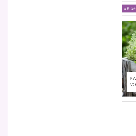
#Blo
KW
VO