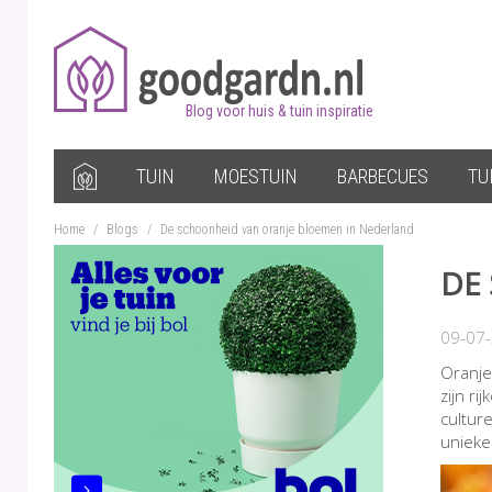
Blog voor huis & tuin inspiratie
TUIN
MOESTUIN
BARBECUES
TU
Home
/
Blogs
/
De schoonheid van oranje bloemen in Nederland
DE
09-07
Oranje
zijn r
cultur
unieke