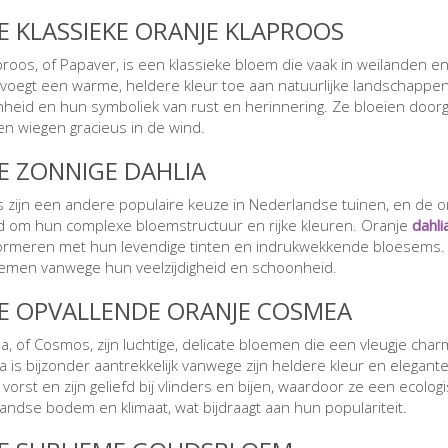
DE KLASSIEKE ORANJE KLAPROOS
proos, of Papaver, is een klassieke bloem die vaak in weilanden e
voegt een warme, heldere kleur toe aan natuurlijke landschappen
heid en hun symboliek van rust en herinnering. Ze bloeien doorg
n wiegen gracieus in de wind.
DE ZONNIGE DAHLIA
’s zijn een andere populaire keuze in Nederlandse tuinen, en de o
 om hun complexe bloemstructuur en rijke kleuren. Oranje
dahli
ormeren met hun levendige tinten en indrukwekkende bloesems. 
oemen vanwege hun veelzijdigheid en schoonheid.
DE OPVALLENDE ORANJE COSMEA
, of Cosmos, zijn luchtige, delicate bloemen die een vleugje cha
 is bijzonder aantrekkelijk vanwege zijn heldere kleur en elegan
vorst en zijn geliefd bij vlinders en bijen, waardoor ze een ecologi
andse bodem en klimaat, wat bijdraagt aan hun populariteit.