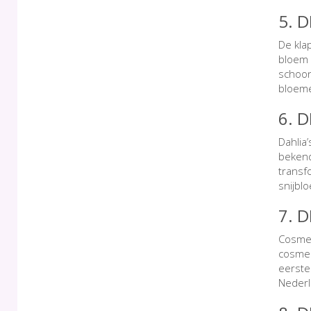
5. 
De kla
bloem 
schoon
bloeme
6. 
Dahlia
bekend
transf
snijbl
7. 
Cosmea
cosmea
eerste 
Nederl