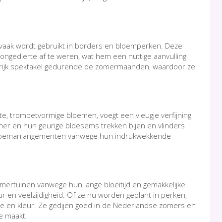
ie vaak wordt gebruikt in borders en bloemperken. Deze
ongedierte af te weren, wat hem een nuttige aanvulling
leurrijk spektakel gedurende de zomermaanden, waardoor ze
rote, trompetvormige bloemen, voegt een vleugje verfijning
mer en hun geurige bloesems trekken bijen en vlinders
 in bloemarrangementen vanwege hun indrukwekkende
zomertuinen vanwege hun lange bloeitijd en gemakkelijke
leur en veelzijdigheid. Of ze nu worden geplant in perken,
gde en kleur. Ze gedijen goed in de Nederlandse zomers en
e maakt.