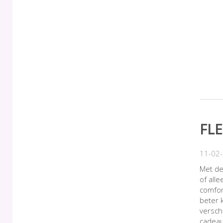
FL
11-02
Met de
of all
comfort
beter 
versch
cadeau