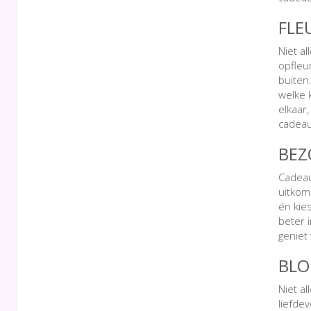
FLE
Niet a
opfleu
buiten.
welke 
elkaar
cadeau
BEZ
Cadeau
uitkom
én kie
beter 
geniet
BLO
Niet al
liefde