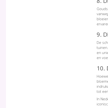
8. 
Goudsb
vanweg
bloeien
ervaren
9. 
De sch
tuinen
en uni
en voe
10.
Hoewel
bloeme
indruk
tot ee
In Ned
iconis