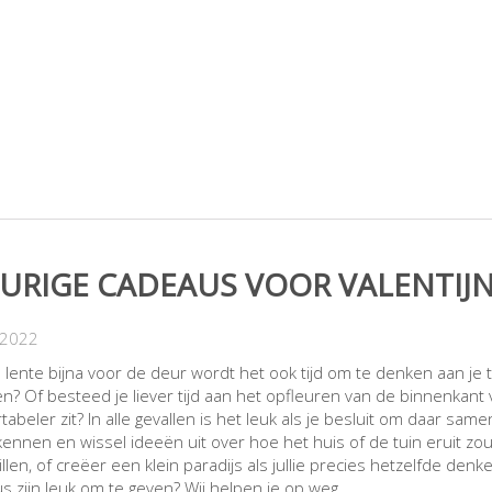
EURIGE CADEAUS VOOR VALENTIJ
-2022
 lente bijna voor de deur wordt het ook tijd om te denken aan je
een? Of besteed je liever tijd aan het opfleuren van de binnenkant
abeler zit? In alle gevallen is het leuk als je besluit om daar same
kennen en wissel ideeën uit over hoe het huis of de tuin eruit zo
illen, of creëer een klein paradijs als jullie precies hetzelfde d
s zijn leuk om te geven? Wij helpen je op weg.