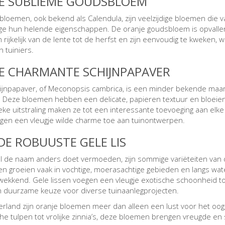
DE SUBLIEME GOUDSBLOEM
loemen, ook bekend als Calendula, zijn veelzijdige bloemen die
e hun helende eigenschappen. De oranje goudsbloem is opvallend
 rijkelijk van de lente tot de herfst en zijn eenvoudig te kweken, 
 tuiniers.
DE CHARMANTE SCHIJNPAPAVER
ijnpapaver, of Meconopsis cambrica, is een minder bekende maar 
. Deze bloemen hebben een delicate, papieren textuur en bloeie
eke uitstraling maken ze tot een interessante toevoeging aan elke 
gen een vleugje wilde charme toe aan tuinontwerpen.
 DE ROBUUSTE GELE LIS
 de naam anders doet vermoeden, zijn sommige variëteiten van de
n groeien vaak in vochtige, moerasachtige gebieden en langs wate
wekkend. Gele lissen voegen een vleugje exotische schoonheid to
n duurzame keuze voor diverse tuinaanlegprojecten.
erland zijn oranje bloemen meer dan alleen een lust voor het oog; 
che tulpen tot vrolijke zinnia’s, deze bloemen brengen vreugde en