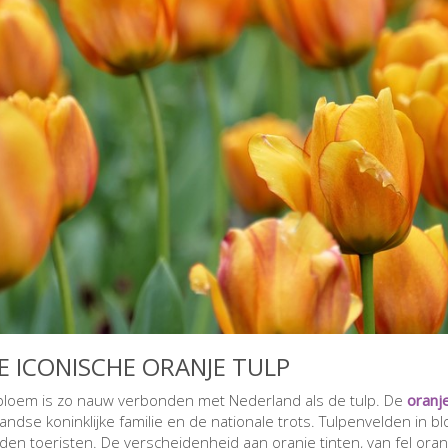
DE ICONISCHE ORANJE TULP
loem is zo nauw verbonden met Nederland als de tulp. De
oranje
andse koninklijke familie en de nationale trots. Tulpenvelden in b
den toeristen. De verscheidenheid aan oranje tinten, van fel oran