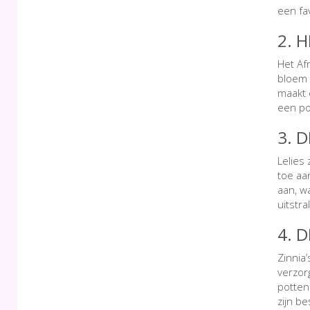
een fav
2. 
Het Af
bloem 
maakt 
een po
3. 
Lelies
toe aa
aan, w
uitstr
4. D
Zinnia
verzorg
potten
zijn b