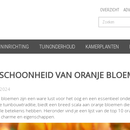
OVERZICHT
ADV
ININRICHTING
TUINONDERHOUD
KAMERPLANTEN
 SCHOONHEID VAN ORANJE BLOE
-2024
 bloemen zijn een ware lust voor het oog en een essentieel ond
ijke tuinbouwtraditie, biedt een breed scala aan oranje bloemen di
ele betekenis hebben. Hieronder vind je een lijst van de top 10 o
 charme en eigenschappen.