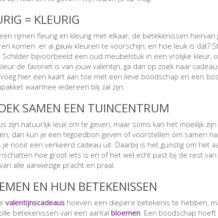
URIG = KLEURIG
lleen rijmen fleurig en kleurig met elkaar, de betekenissen hier
ren komen er al gauw kleuren te voorschijn, en hoe leuk is dat? 
 Schilder bijvoorbeeld een oud meubelstuk in een vrolijke kleur, o
kleur de favoriet is van jouw valentijn, ga dan op zoek naar cadea
, voeg hier een kaart aan toe met een lieve boodschap en een bos 
pakket waarmee iedereen blij zal zijn.
OEK SAMEN EEN TUINCENTRUM
s zijn natuurlijk leuk om te geven, maar soms kan het moeilijk zijn
en, dan kun je een tegoedbon geven of voorstellen om samen na
s je nooit een verkeerd cadeau uit. Daarbij is het gunstig om het 
inschatten hoe groot iets is en of het wel echt past bij de rest v
 van alle aanwezige pracht en praal.
EMEN EN HUN BETEKENISSEN
le
valentijnscadeaus
hoeven een diepere betekenis te hebben, ma
volle betekenissen van een aantal
bloemen
. Een boodschap hoeft n