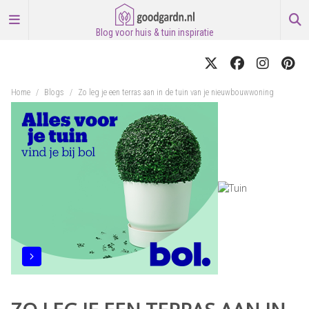
Blog voor huis & tuin inspiratie
Home
/
Blogs
/
Zo leg je een terras aan in de tuin van je nieuwbouwwoning