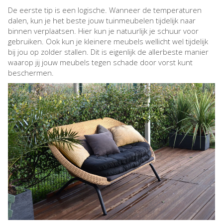
De eerste tip is een logische. Wanneer de temperaturen
dalen, kun je het beste jouw tuinmeubelen tijdelijk naar
binnen verplaatsen. Hier kun je natuurlijk je schuur voor
gebruiken. Ook kun je kleinere meubels wellicht wel tijdelijk
bij jou op zolder stallen. Dit is eigenlijk de allerbeste manier
waarop jij jouw meubels tegen schade door vorst kunt
beschermen.