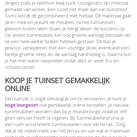
dingen zoals je telefoon kwijt kunt. Loungesets zijn meestal
gemaakt van wicker, een soort riet maar dan van kunststof.
Soms wordt dit gecombineerd met metaal. Dit materiaal gaat
jaren mee en je kunt de meubels na het tuinseizoen
gewoon buiten laten staan, je bergt alleen de kussens op.
Op wicker tuinmeubels kan ook groene aanslag ontstaan als
ze een hele winter buiten hebben gestaan. Dit kun je
gewoon verwijderen met een vochtige doek, eventueel een
beetje groene zeep als de aanslag hardnekkig is. Daarna kun
je het met water naspoelen zodat alles er weer fris en
schoon uitziet.
KOOP JE TUINSET GEMAKKELIJK
ONLINE
Een tuinset is nogal omvangrijk om te vervoeren. Je kunt je
hoge loungeset
ook gemakkelijk online bestellen. Je nieuwe
tuinmeubelen worden dan bij je thuisbezorgd zodat je zelf
geen vervoer hoeft te regelen. Bij Tuinmeubelland vind je
een ruim assortiment tuinmeubelen voor elk terras. Zorg
dat je de maten hebt van het terras en van wat je maximaal
kwijt kunt. Je wilt tenslotte nog wel gewoon de deur naar je