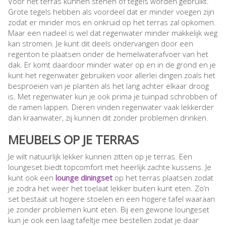
Voor het terras kunnen stenen of tegels worden gebruikt.
Grote tegels hebben als voordeel dat er minder voegen zijn
zodat er minder mos en onkruid op het terras zal opkomen.
Maar een nadeel is wel dat regenwater minder makkelijk weg
kan stromen. Je kunt dit deels ondervangen door een
regenton te plaatsen onder de hemelwaterafvoer van het
dak. Er komt daardoor minder water op en in de grond en je
kunt het regenwater gebruiken voor allerlei dingen zoals het
besproeien van je planten als het lang achter elkaar droog
is. Met regenwater kun je ook prima je tuinpad schrobben of
de ramen lappen. Dieren vinden regenwater vaak lekkerder
dan kraanwater, zij kunnen dit zonder problemen drinken.
MEUBELS OP JE TERRAS
Je wilt natuurlijk lekker kunnen zitten op je terras. Een
loungeset biedt topcomfort met heerlijk zachte kussens. Je
kunt ook een
lounge diningset
op het terras plaatsen zodat
je zodra het weer het toelaat lekker buiten kunt eten. Zo’n
set bestaat uit hogere stoelen en een hogere tafel waaraan
je zonder problemen kunt eten. Bij een gewone loungeset
kun je ook een laag tafeltje mee bestellen zodat je daar